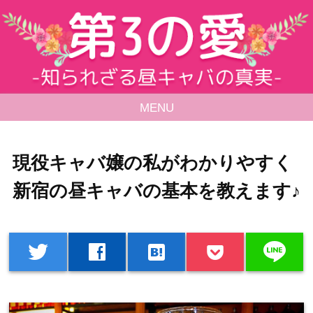
MENU
現役キャバ嬢の私がわかりやすく
新宿の昼キャバの基本を教えます♪
line
twitter
facebook
hatenabookmark