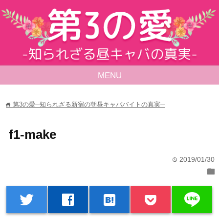
MENU
第3の愛─知られざる新宿の朝昼キャババイトの真実─
home
f1-make
2019/01/30
time
folder
line
twitter
facebook
hatenabookmark