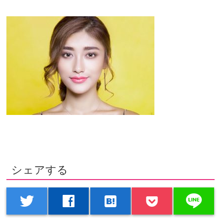
シェアする
line
twitter
facebook
hatenabookmark