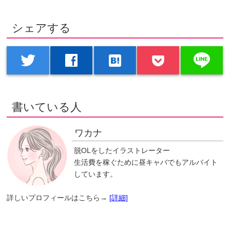
シェアする
line
twitter
facebook
hatenabookmark
書いている人
ワカナ
脱OLをしたイラストレーター
生活費を稼ぐために昼キャバでもアルバイト
しています。
詳しいプロフィールはこちら→
[詳細]