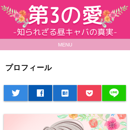
MENU
プロフィール
line
twitter
facebook
hatenabookmark