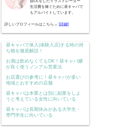
脱OLをしたイラストレーター
生活費を稼ぐために昼キャバで
もアルバイトしています。
詳しいプロフィールはこちら→
[詳細]
昼キャバで体入(体験入店)する時の持
ち物を徹底解説！
お酒は飲めなくてもOK！昼キャバ嬢
が良く使うノンアル営業法
お店選びの参考に！昼キャバが多い
地域とおすすめの店舗
昼キャバは本業とは別に副業をしよ
うと考えている女性に向いている
昼キャバは長期休みがある大学生・
専門学生に向いている