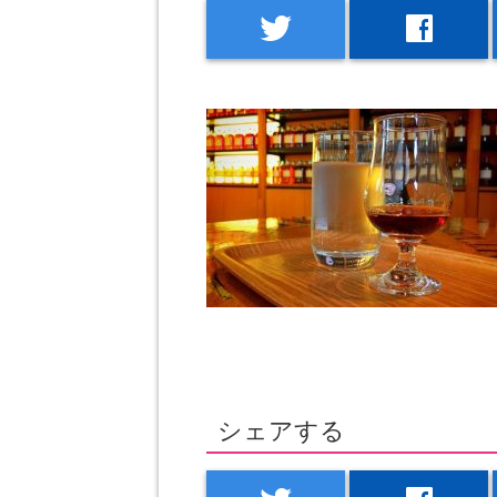
twitter
facebook
シェアする