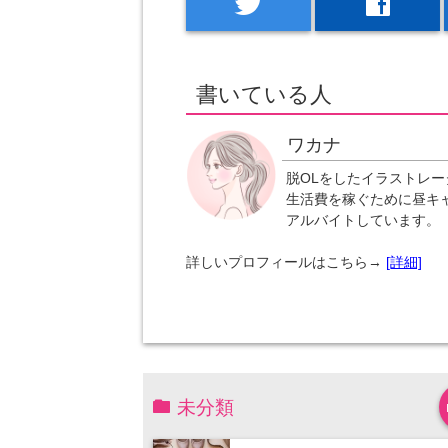
twitter
facebook
書いている人
ワカナ
脱OLをしたイラストレー
生活費を稼ぐために昼キ
アルバイトしています。
詳しいプロフィールはこちら→
[詳細]
未分類