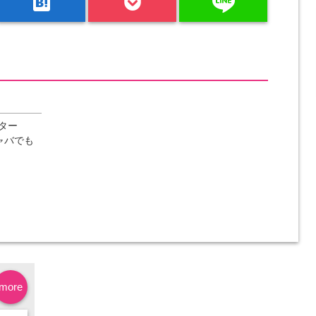
line
hatenabookmark
ター
ャバでも
more