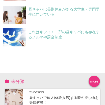
昼キャバは長期休みがある大学生・専門学
生に向いている
これはキツイ！一部の昼キャバにも存在す
るノルマや罰金制度
未分類
more
2025/06/13
昼キャバで体入(体験入店)する時の持ち物を
徹底解説！