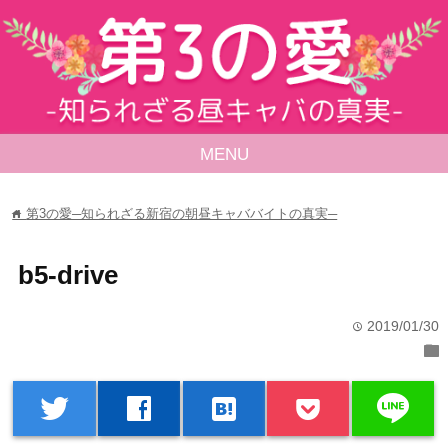
MENU
第3の愛─知られざる新宿の朝昼キャババイトの真実─
home
b5-drive
2019/01/30
time
folder
line
twitter
facebook
hatenabookmark