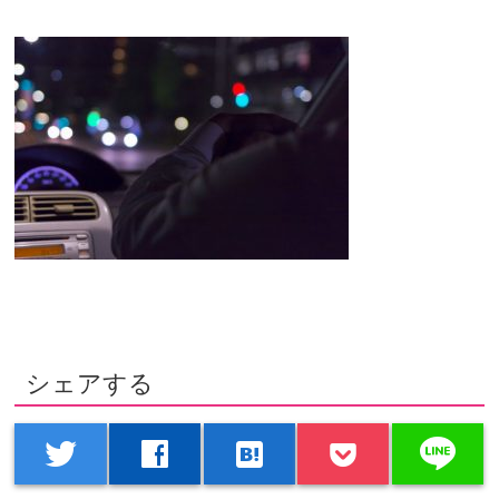
シェアする
line
twitter
facebook
hatenabookmark