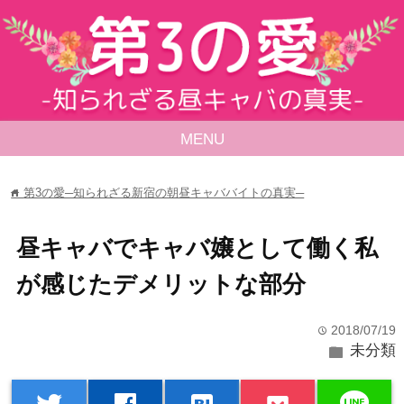
MENU
第3の愛─知られざる新宿の朝昼キャババイトの真実─
home
昼キャバでキャバ嬢として働く私
が感じたデメリットな部分
2018/07/19
time
folder
未分類