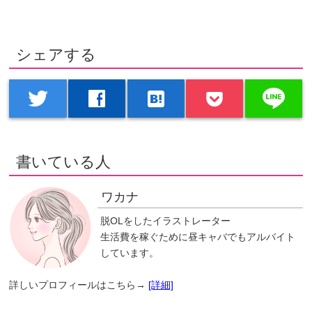
シェアする
line
twitter
facebook
hatenabookmark
書いている人
ワカナ
脱OLをしたイラストレーター
生活費を稼ぐために昼キャバでもアルバイト
しています。
詳しいプロフィールはこちら→
[詳細]