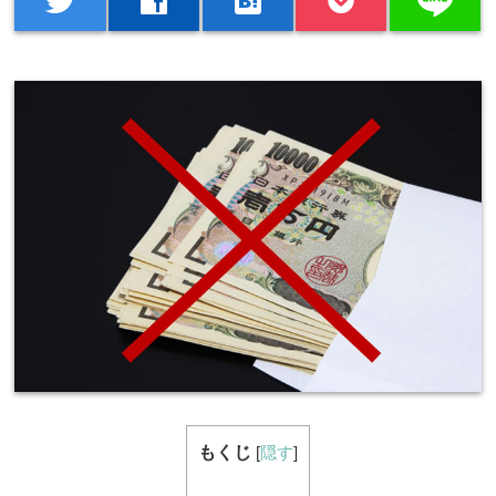
line
twitter
facebook
hatenabookmark
もくじ
[
隠す
]