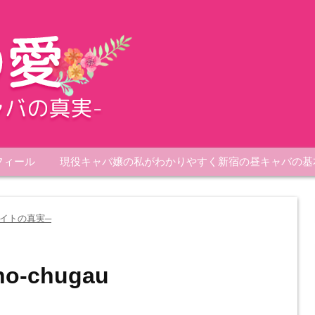
フィール
現役キャバ嬢の私がわかりやすく新宿の昼キャバの基
イトの真実─
no-chugau