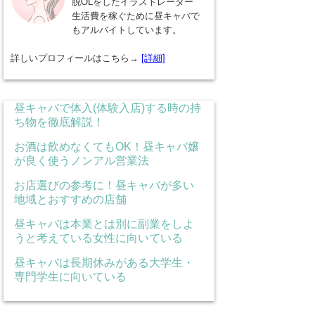
脱OLをしたイラストレーター
生活費を稼ぐために昼キャバで
もアルバイトしています。
詳しいプロフィールはこちら→
[詳細]
昼キャバで体入(体験入店)する時の持
ち物を徹底解説！
お酒は飲めなくてもOK！昼キャバ嬢
が良く使うノンアル営業法
お店選びの参考に！昼キャバが多い
地域とおすすめの店舗
昼キャバは本業とは別に副業をしよ
うと考えている女性に向いている
昼キャバは長期休みがある大学生・
専門学生に向いている