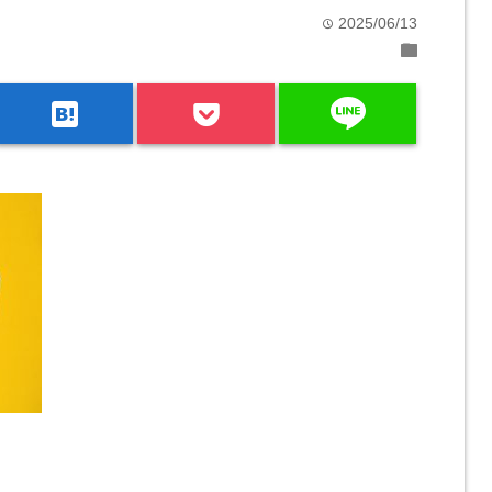
2025/06/13
time
folder
line
hatenabookmark