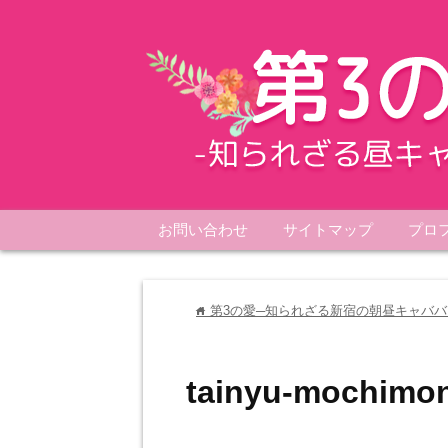
お問い合わせ
サイトマップ
プロ
第3の愛─知られざる新宿の朝昼キャババ
home
tainyu-mochimo