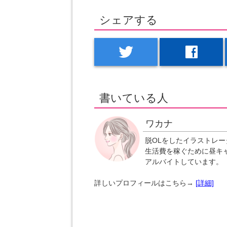
シェアする
twitter
facebook
書いている人
ワカナ
脱OLをしたイラストレー
生活費を稼ぐために昼キ
アルバイトしています。
詳しいプロフィールはこちら→
[詳細]