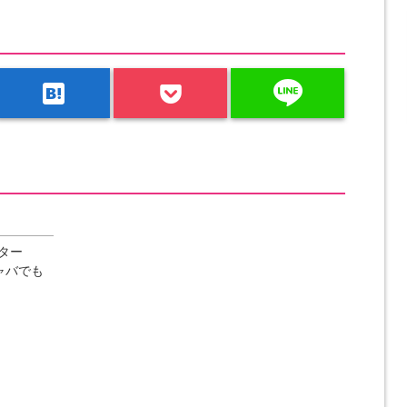
line
hatenabookmark
ター
ャバでも