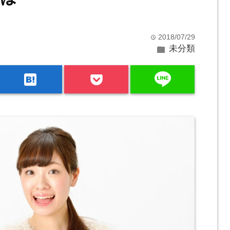
2018/07/29
time
folder
未分類
line
hatenabookmark