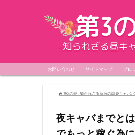
お問い合わせ
サイトマップ
プロ
第3の愛─知られざる新宿の朝昼キャババ
home
夜キャバまでとは
でもっと稼ぐ為