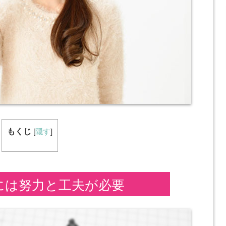
もくじ
[
隠す
]
には努力と工夫が必要