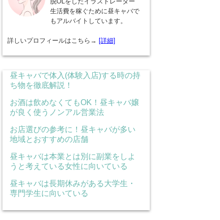
脱OLをしたイラストレーター
生活費を稼ぐために昼キャバで
もアルバイトしています。
詳しいプロフィールはこちら→
[詳細]
昼キャバで体入(体験入店)する時の持
ち物を徹底解説！
お酒は飲めなくてもOK！昼キャバ嬢
が良く使うノンアル営業法
お店選びの参考に！昼キャバが多い
地域とおすすめの店舗
昼キャバは本業とは別に副業をしよ
うと考えている女性に向いている
昼キャバは長期休みがある大学生・
専門学生に向いている