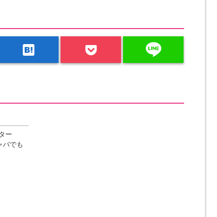
line
hatenabookmark
ター
ャバでも