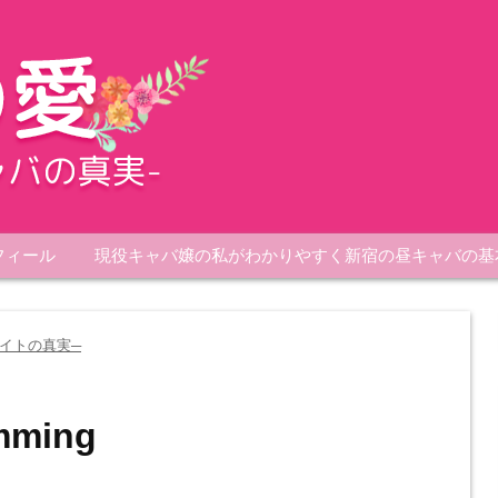
フィール
現役キャバ嬢の私がわかりやすく新宿の昼キャバの基
イトの真実─
imming