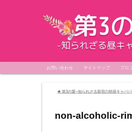
お問い合わせ
サイトマップ
プロ
第3の愛─知られざる新宿の朝昼キャババ
home
non-alcoholic-r