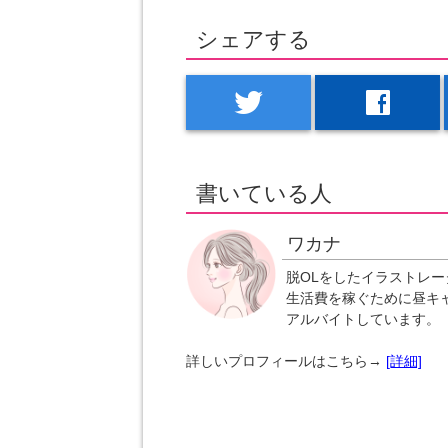
シェアする
twitter
facebook
書いている人
ワカナ
脱OLをしたイラストレー
生活費を稼ぐために昼キ
アルバイトしています。
詳しいプロフィールはこちら→
[詳細]