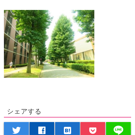
シェアする
line
twitter
facebook
hatenabookmark