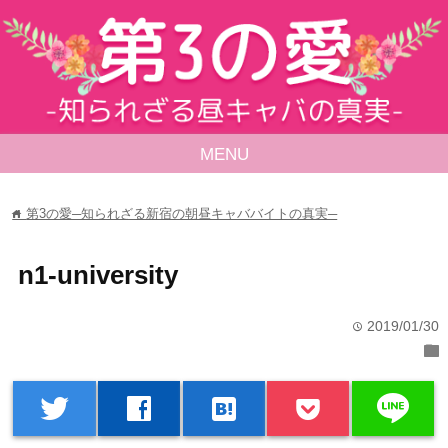
MENU
第3の愛─知られざる新宿の朝昼キャババイトの真実─
home
n1-university
2019/01/30
time
folder
line
twitter
facebook
hatenabookmark