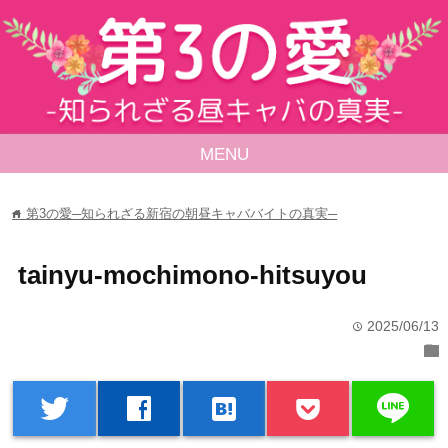
MENU
第3の愛─知られざる新宿の朝昼キャババイトの真実─
home
tainyu-mochimono-hitsuyou
2025/06/13
time
folder
line
twitter
facebook
hatenabookmark