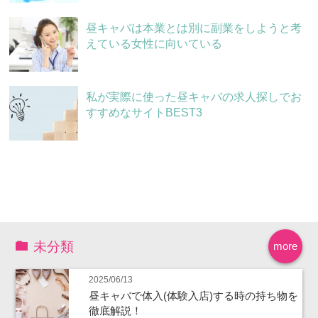
昼キャバは本業とは別に副業をしようと考
えている女性に向いている
私が実際に使った昼キャバの求人探しでお
すすめなサイトBEST3
未分類
more
2025/06/13
昼キャバで体入(体験入店)する時の持ち物を
徹底解説！