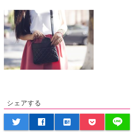
シェアする
line
twitter
facebook
hatenabookmark